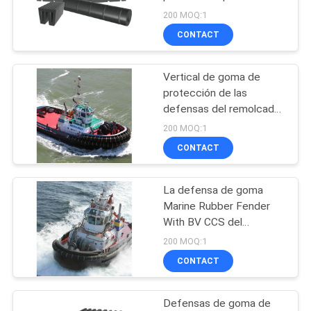
DEL
defensa de goma
200 MOQ:1
modificó tamaños para
SITIO
CONTACT
requisitos particulares
34
Defensa llenada
Vertical de goma de
PRIVACY
protección de las
espuma
POLICY
defensas del remolcador
W de la nave usada para
200 MOQ:1
el STS
CONTACT
La defensa de goma
14
Marine Rubber Fender
With BV CCS del
Marine Dock Fender
remolcador aprobó
200 MOQ:1
CONTACT
Defensas de goma de