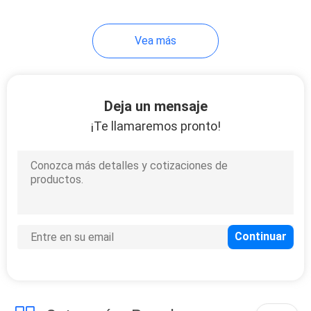
STD
10
Vea más
Cadena de ancla de
amarre
Deja un mensaje
¡Te llamaremos pronto!
8
auge de la
contención del
aceite