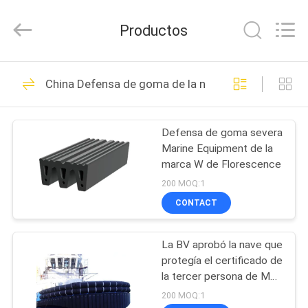
Qingdao
Florescence
Marine
Productos
Supply
Co.,
LTD..
All
HOGAR
Rights
99
Reserved.
China Defensa de goma de la nave
saco hinchable de
PRODUCTOS
goma marino
Defensa de goma severa
Marine Equipment de la
VÍDEOS
marca W de Florescence
200 MOQ:1
SOBRE
CONTACT
22
NOSOTROS
Marine Salvage
La BV aprobó la nave que
protegía el certificado de
TOUR
Airbag
la tercer persona de M
POR
Rubber Fender With
200 MOQ:1