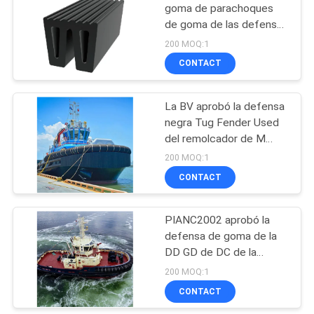
goma de parachoques
de goma de las defensas
24
D de la nave W cilíndricas
200 MOQ:1
Defensa de goma
CONTACT
de la nave
La BV aprobó la defensa
negra Tug Fender Used
del remolcador de M
Type Rubber Fenders
200 MOQ:1
para el STS
CONTACT
23
Barrera del rodillo
PIANC2002 aprobó la
defensa de goma de la
de camino
DD GD de DC de la
defensa con el
200 MOQ:1
certificado de la tercer
CONTACT
persona usado para el