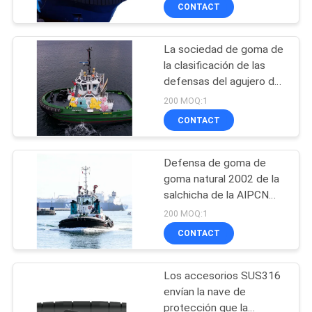
LA
CONTACT
FÁBRICA
La sociedad de goma de
78
la clasificación de las
CONTROL
defensas del agujero de
saco hinchable de
DE
la cerradura de
200 MOQ:1
lanzamiento de la
Florescence aprobó
CALIDAD
CONTACT
nave
Defensa de goma de
CONTÁCTENOS
goma natural 2002 de la
salchicha de la AIPCN
201
NOTICIAS
con el certificado de la
200 MOQ:1
tercer persona
defensa de goma
CONTACT
CASOS
neumática
Los accesorios SUS316
envían la nave de
MAPA
protección que la