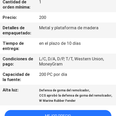
Cantidad de
1
LA
orden mínima:
FÁBRICA
Precio:
200
CONTROL
Detalles de
Metal y plataforma de madera
empaquetado:
DE
Tiempo de
en el plazo de 10 días
CALIDAD
entrega:
Condiciones de
L/C, D/A, D/P, T/T, Western Union,
CONTÁCTENOS
pago:
MoneyGram
Capacidad de
200 PC por día
NOTICIAS
la fuente:
Alta luz:
,
Defensa de goma del remolcador
CASOS
,
CCS aprobó la defensa de goma del remolcador
W Marine Rubber Fender
MAPA