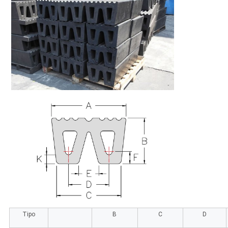
Tipo
B
C
D