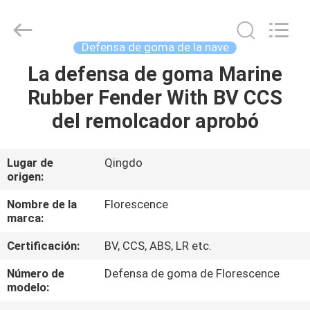
Qingdao
Florescence
Marine
Supply
Co.,
Defensa de goma de la nave
LTD..
All
La defensa de goma Marine
HOGAR
Rights
Reserved.
Rubber Fender With BV CCS
PRODUCTOS
del remolcador aprobó
VÍDEOS
Lugar de
Qingdo
origen:
SOBRE
Nombre de la
Florescence
marca:
NOSOTROS
Certificación:
BV, CCS, ABS, LR etc.
TOUR
Número de
Defensa de goma de Florescence
modelo:
POR