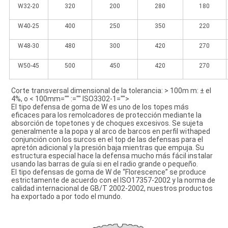
W32-20
320
200
280
180
W40-25
400
250
350
220
W48-30
480
300
420
270
W50-45
500
450
420
270
Corte transversal dimensional de la tolerancia: > 100m m: ± el 
4%, o
 < 100mm="" :="" ISO3302-1="">
El tipo defensa de goma de W es uno de los topes más
eficaces para los remolcadores de protección mediante la
absorción de topetones y de choques excesivos. Se sujeta
generalmente a la popa y al arco de barcos en perfil withaped
conjunción con los surcos en el top de las defensas para el
apretón adicional y la presión baja mientras que empuja. Su
estructura especial hace la defensa mucho más fácil instalar
usando las barras de guía si en el radio grande o pequeño.
El tipo defensas de goma de W de “Florescence” se produce
estrictamente de acuerdo con el ISO17357-2002 y la norma de
calidad internacional de GB/T 2002-2002, nuestros productos
ha exportado a por todo el mundo.