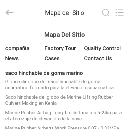
Qingdao
Florescence
Marine
Mapa del Sitio
Supply
Co.,
LTD..
All
HOGAR
Rights
Reserved.
Mapa Del Sitio
PRODUCTOS
compañía
Factory Tour
Quality Control
News
Cases
Contact Us
VÍDEOS
saco hinchable de goma marino
Globo cilíndrico del saco hinchable de goma
SOBRE
neumático formado para la elevación subacuática
NOSOTROS
Saco hinchable del globo de Marine Lifting Rubber
Culvert Making en Kenia
TOUR
Marine Rubber Airbag Length cilíndrica los 5-24m para
el aterrizaje de elevación de la nave
POR
Marine Rubber Airbags Work Pressure 0,07 - 0.33MPa