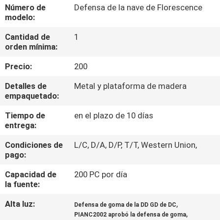
LA
Número de
Defensa de la nave de Florescence
modelo:
FÁBRICA
Cantidad de
1
orden mínima:
CONTROL
Precio:
200
DE
CALIDAD
Detalles de
Metal y plataforma de madera
empaquetado:
Tiempo de
en el plazo de 10 días
CONTÁCTENOS
entrega:
Condiciones de
L/C, D/A, D/P, T/T, Western Union,
NOTICIAS
pago:
Capacidad de
200 PC por día
CASOS
la fuente:
Alta luz:
,
Defensa de goma de la DD GD de DC
MAPA
,
PIANC2002 aprobó la defensa de goma