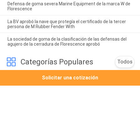
Defensa de goma severa Marine Equipment de la marca W de
Florescence
La BV aprobó la nave que protegía el certificado de la tercer
persona de M Rubber Fender With
La sociedad de goma de la clasificación de las defensas del
agujero de la cerradura de Florescence aprobó
Categorías Populares
Todos
Solicitar una cotización
Saco Hinchable De 
Marine Salvage 
Goma Marino
Airbag
Saco Hinchable De 
Defensa De Goma 
Lanzamiento De La 
Neumática
Nave
Defensa Llenada 
Marine Dock Fender
Espuma
Defensa De Goma 
Barrera Del Rodillo 