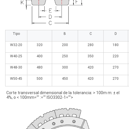
Tipo
B
C
D
W32-20
320
200
280
180
W40-25
400
250
350
220
W48-30
480
300
420
270
W50-45
500
450
420
270
Corte transversal dimensional de la tolerancia: > 100m m: ± el 
4%, o
 < 100mm="" :="" ISO3302-1="">