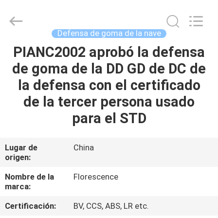
Qingdao
Florescence
Marine
Supply
Co.,
Defensa de goma de la nave
LTD..
All
PIANC2002 aprobó la defensa
HOGAR
Rights
Reserved.
de goma de la DD GD de DC de
PRODUCTOS
la defensa con el certificado
de la tercer persona usado
VÍDEOS
para el STD
SOBRE
Lugar de
China
origen:
NOSOTROS
Nombre de la
Florescence
marca:
TOUR
POR
Certificación:
BV, CCS, ABS, LR etc.