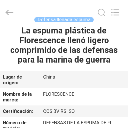
Qingdao
Florescence
Marine
Supply
Co.,
Defensa llenada espuma
LTD..
All
La espuma plástica de
HOGAR
Rights
Reserved.
Florescence llenó ligero
PRODUCTOS
comprimido de las defensas
para la marina de guerra
VÍDEOS
Lugar de
China
origen:
SOBRE
NOSOTROS
Nombre de la
FLORESCENCE
marca:
TOUR
Certificación:
CCS BV RS ISO
POR
Número de
DEFENSAS DE LA ESPUMA DE FL