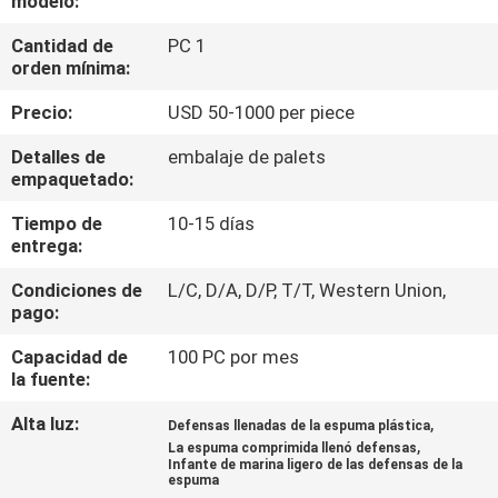
modelo:
LA
Cantidad de
PC 1
FÁBRICA
orden mínima:
Precio:
USD 50-1000 per piece
CONTROL
DE
Detalles de
embalaje de palets
empaquetado:
CALIDAD
Tiempo de
10-15 días
entrega:
CONTÁCTENOS
Condiciones de
L/C, D/A, D/P, T/T, Western Union,
pago:
NOTICIAS
Capacidad de
100 PC por mes
la fuente:
CASOS
Alta luz:
,
Defensas llenadas de la espuma plástica
,
La espuma comprimida llenó defensas
Infante de marina ligero de las defensas de la
MAPA
espuma