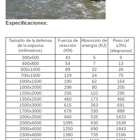
Especificaciones:
Tamaño de
defensa
Fuerza de
Absorción de
Peso (el
la
de
espuma
reacción
energía (KJ)
±3%
)
la
(milímetros
(KN)
)
(
kilogramos)
300x500
43
5
5
400x800
54
7
13
500x1000
89
32
26
700x1500
129
24
75
1000x1500
190
62
154
1000x2000
298
80
205
1200x2000
335
110
295
1350x2500
460
173
466
1500x3000
615
263
691
1700x3000
678
330
888
2000x3500
940
535
1433
2000x4000
1095
630
1638
2000x4500
1250
690
1843
2300x4000
1380
735
2166