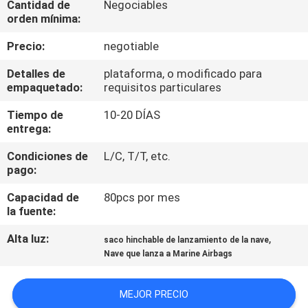
Cantidad de
Negociables
LA
orden mínima:
FÁBRICA
Precio:
negotiable
CONTROL
Detalles de
plataforma, o modificado para
empaquetado:
requisitos particulares
DE
Tiempo de
10-20 DÍAS
CALIDAD
entrega:
Condiciones de
L/C, T/T, etc.
CONTÁCTENOS
pago:
Capacidad de
80pcs por mes
NOTICIAS
la fuente:
Alta luz:
,
saco hinchable de lanzamiento de la nave
CASOS
Nave que lanza a Marine Airbags
MAPA
MEJOR PRECIO