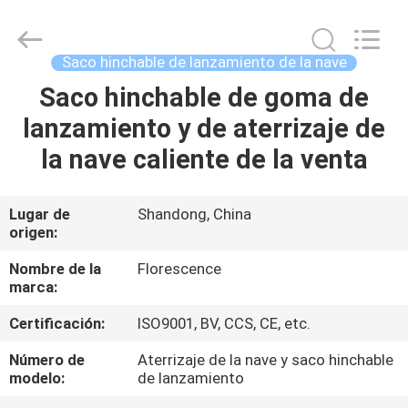
Qingdao
Florescence
Marine
Supply
Co.,
Saco hinchable de lanzamiento de la nave
LTD..
All
Saco hinchable de goma de
HOGAR
Rights
Reserved.
lanzamiento y de aterrizaje de
PRODUCTOS
la nave caliente de la venta
VÍDEOS
Lugar de
Shandong, China
origen:
SOBRE
Nombre de la
Florescence
marca:
NOSOTROS
Certificación:
ISO9001, BV, CCS, CE, etc.
TOUR
Número de
Aterrizaje de la nave y saco hinchable
modelo:
de lanzamiento
POR