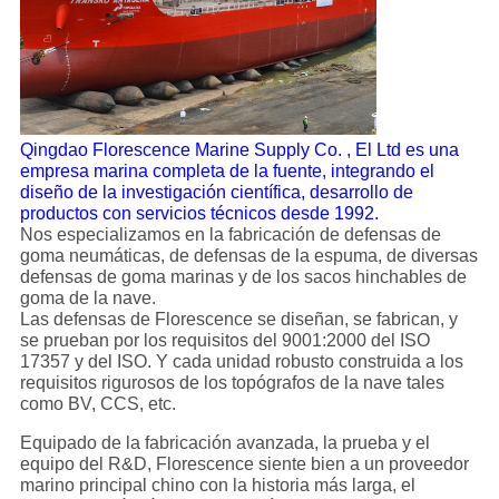
Qingdao Florescence Marine Supply Co. , El Ltd es una
empresa marina completa de la fuente, integrando el
diseño de la investigación científica, desarrollo de
productos con servicios técnicos desde 1992.
Nos especializamos en la fabricación de defensas de
goma neumáticas, de defensas de la espuma, de diversas
defensas de goma marinas y de los sacos hinchables de
goma de la nave.
Las defensas de Florescence se diseñan, se fabrican, y
se prueban por los requisitos del 9001:2000 del ISO
17357 y del ISO. Y cada unidad robusto construida a los
requisitos rigurosos de los topógrafos de la nave tales
como BV, CCS, etc.
Equipado de la fabricación avanzada, la prueba y el
equipo del R&D, Florescence siente bien a un proveedor
marino principal chino con la historia más larga, el