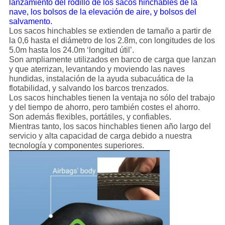
lanzamiento del rodillo de los sacos hinchables de la
nave, los bolsos de la elevación de aire, y bolsos del
salvamento.
Los sacos hinchables se extienden de tamaño a partir de
la 0,6 hasta el diámetro de los 2.8m, con longitudes de los
5.0m hasta los 24.0m ‘longitud útil’.
Son ampliamente utilizados en barco de carga que lanzan
y que aterrizan, levantando y moviendo las naves
hundidas, instalación de la ayuda subacuática de la
flotabilidad, y salvando los barcos trenzados.
Los sacos hinchables tienen la ventaja no sólo del trabajo
y del tiempo de ahorro, pero también costes el ahorro.
Son además flexibles, portátiles, y confiables.
Mientras tanto, los sacos hinchables tienen año largo del
servicio y alta capacidad de carga debido a nuestra
tecnología y componentes superiores.